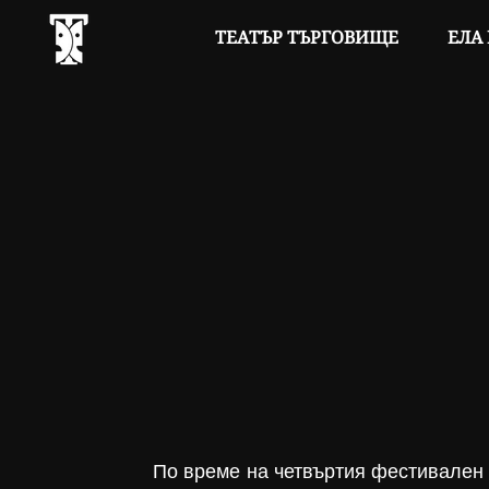
ТЕАТЪР ТЪРГОВИЩЕ
ЕЛА 
        По време на четвъртия фестивален ден се проведе дискусия на тема „Театърът за 