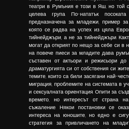
театри в Румъния е този в Яш, но той о
целева група. По-нататък посоката
предназначена за младежи, пример за к
която се радва на успех из цяла Европ
тийнейджъри, а не за тийнейджъри. Какт
могат да открият по нещо за себе си в н
на повече пиеси за младите дава румън
съставен от актьори и режисьори до 
драматургията си от собствения си житей
темите, които са били засягани най-чест
миграция, проблемите на системата в учи
и сексуалната ориентация. Опити за създ
времето, но интересът от страна на
съжаление. Някои постановки се оказ
интереса на юношите, но едно е сигу
стратегия за привличането на младит