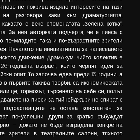
тново не покрива изцяло интересите на тази 
 на разговора зави към драматургията, 
аквато е вече споменатата „Зелена котка“, 
а. За нея авторката подчерта, че е пиеса с 
о по-младите, така и по-възрастните зрители 
ея. Началото на инициативата за написването 
ското движение ДрамАкум, чийто колектив е 
26-годишна възраст, които черпят идеи за 
ски опит. То започва едва преди 15 години, а 
о в първите такива творби, са икономическата 
лище, тормозът, търсенето на себе си, полът 
аването на пиеси за тийнейджъри не спират с 
 подрастващите не остава константен, за 
ват по-успешни, други за кратко събуждат 
рно – докато не бъде изградена конкретна 
е зрители в театралните салони, тяхното 