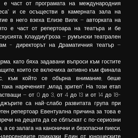
о е част от програмата на международния 
еса“ и се осъществи в камерната зала на 
ие в него взеха Елизе Вилк – авторката на 
оято е част от репертоара на театъра и бе 
кусията; КлаудиуГроза – румънски театрален 
ам. - директорът на Драматичния театър – 
ащите, които се включиха активно към финала 
с, към който се обърна внимание, беше 
така нареченият „млад зрител“. На този етап 
тващи – от 0 до 3, от 4 до 13 и от 14 до 18-
йджърите са най-слабо развитата група при 
тен репертоар. Евентуална причина за това е 
пречи на децата да се сблъскат с по-сериозни 
, а се залага на канонични и безопасни пиеси, 
ндерсеновите приказки. Един от юношеските 