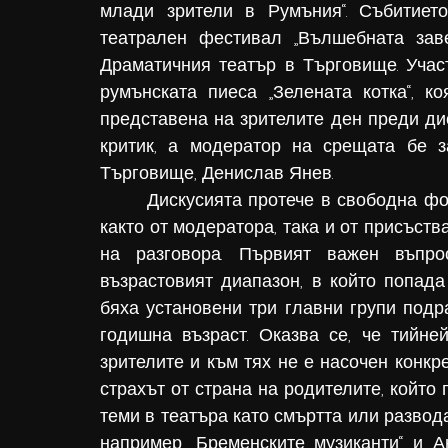
млади зрители в Румъния“. Събитиет
театрален фестивал „Вълшебната зав
Драматичния театър в Търговище. Участ
румънската пиеса „Зелената котка“, к
представена на зрителите ден преди дис
критик, а модератор на срещата бе з
Търговище, Денислав Янев.
       Дискусията протече в свободна форма, като бяха задавани въпроси към гостите 
както от модератора, така и от присъств
на разговора. Първият важен въпро
възрастовият диапазон, в който попада 
бяха установени три главни групи подрас
годишна възраст. Оказва се, че тийне
зрителите и към тях не е насочен конкре
страхът от страна на родителите, който 
теми в театъра като смъртта или развода
например „Бременските музиканти“ и А